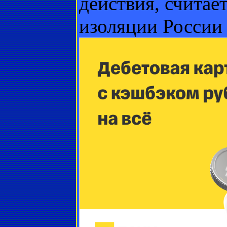
действия, считае
изоляции России