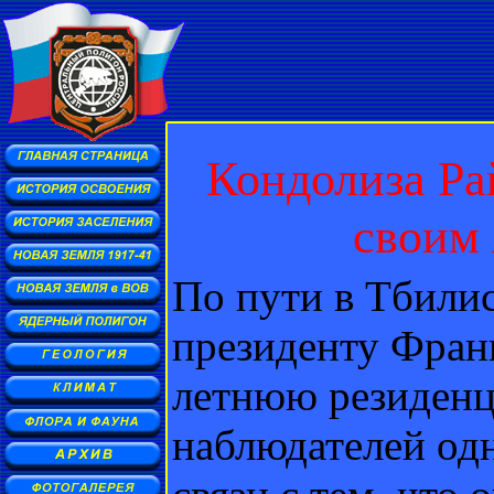
Кондолиза Ра
своим 
По пути в Тбили
президенту Фран
летнюю резиденц
наблюдателей одн