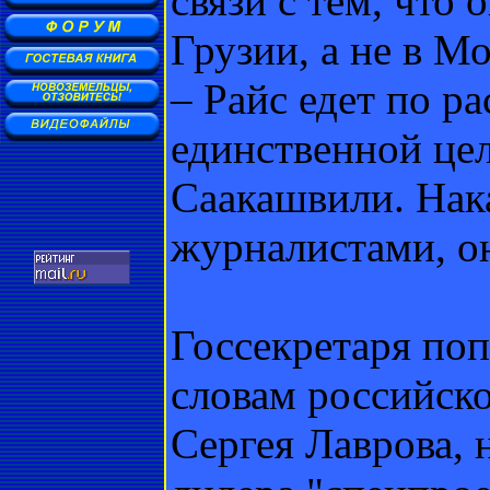
связи с тем, что 
Грузии, а не в М
– Райс едет по р
единственной це
Саакашвили. Нака
журналистами, он
Госсекретаря по
словам российск
Сергея Лаврова, 