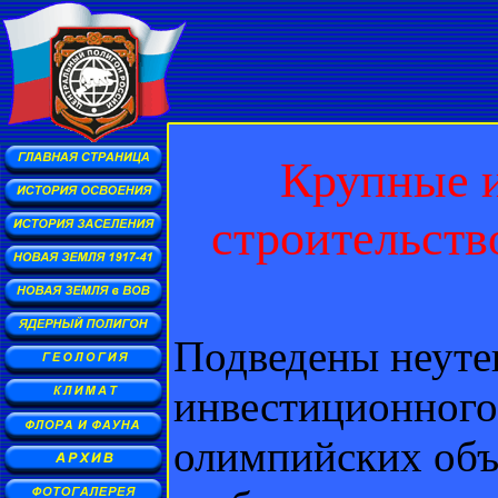
Крупные 
строительств
Подведены неуте
инвестиционного 
олимпийских объ