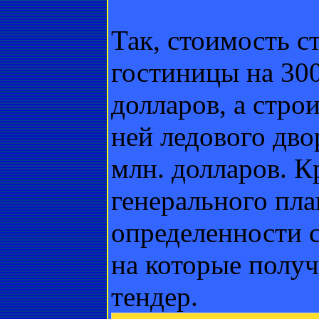
Так, стоимость с
гостиницы на 300
долларов, а стро
ней ледового дво
млн. долларов. Кр
генерального пла
определенности с
на которые полу
тендер.