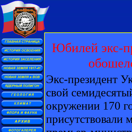
Юбилей экс-п
обошелс
Экс-президент У
свой семидесяты
окружении 170 го
присутствовали 