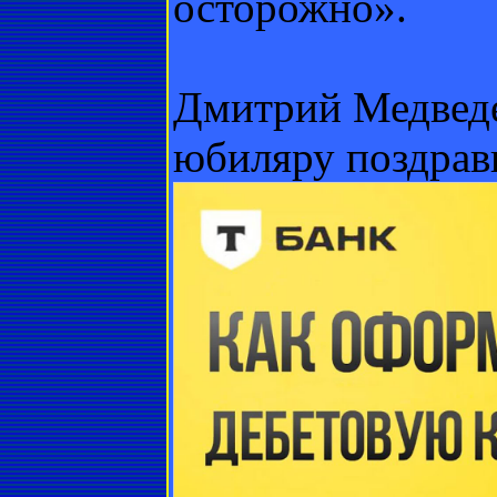
осторожно».
Дмитрий Медведе
юбиляру поздрав