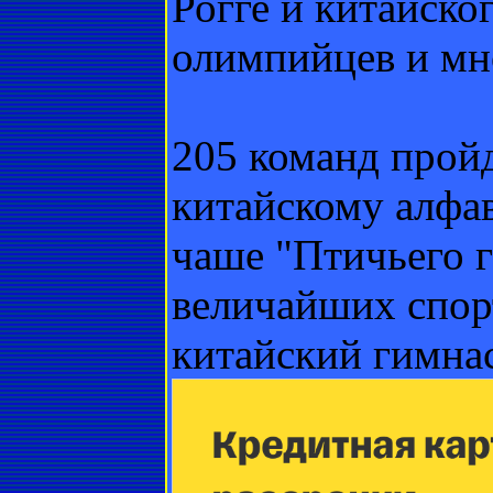
Рогге и китайско
олимпийцев и мн
205 команд пройд
китайскому алфа
чаше "Птичьего г
величайших спор
китайский гимна