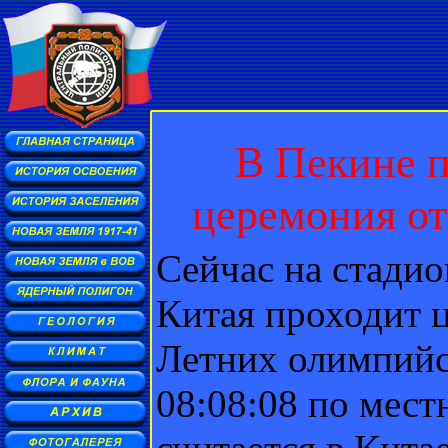
В Пекине п
церемония о
Сейчас на стадио
Китая проходит 
Летних олимпийск
08:08:08 по мест