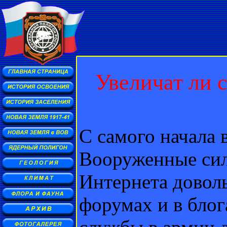
Увеличат ли 
С самого начала 
Вооруженные сил
Интернета довол
форумах и в блог