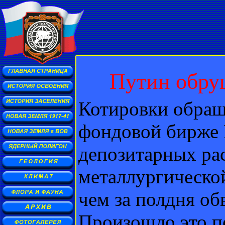
Путин обру
Котировки обра
фондовой бирже
депозитарных ра
металлургическо
чем за полдня об
Произошло это п