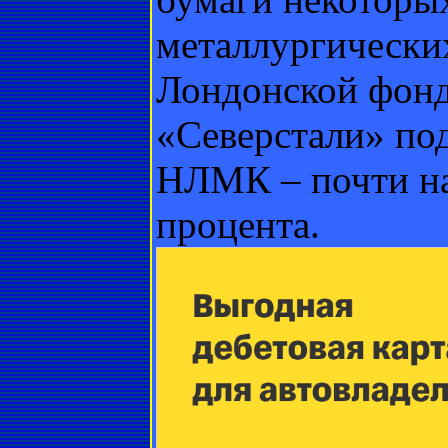
металлургических
Лондонской фонд
«Северстали» под
НЛМК – почти на
процента.