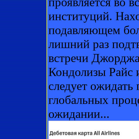
проявляется во в
институций. Нах
подавляющем бо
лишний раз подт
встречи Джорджа
Кондолизы Райс 
следует ожидать 
глобальных проц
ожидании...