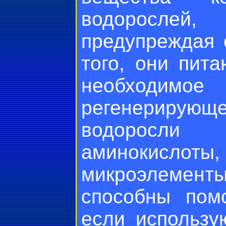
водорослей,
предупреждая 
того, они пит
необходи
регенериру
водоросли
аминокислот
микроэлементы
способны пом
если использу