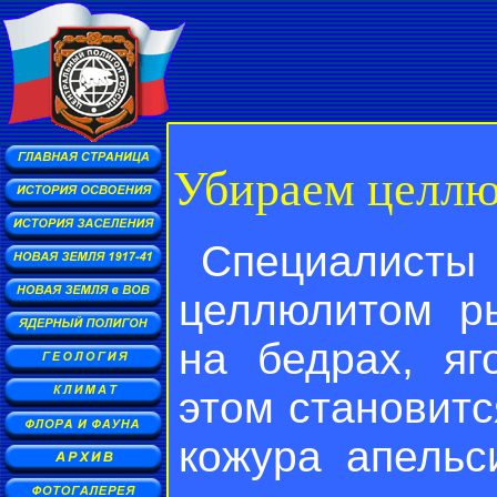
Убираем целл
Специалис
целлюлитом р
на бедрах, яг
этом становитс
кожура апельс