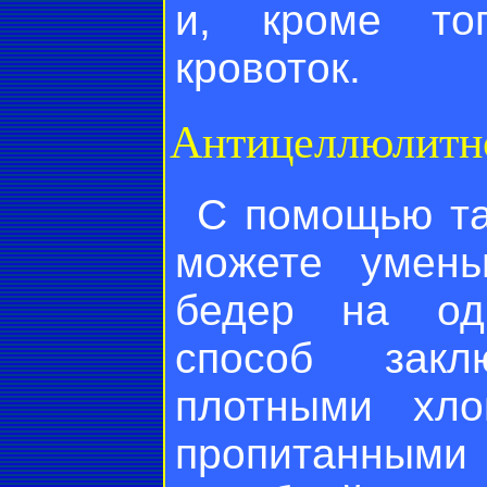
и, кроме тог
кровоток.
Антицеллюлитн
С помощью та
можете умень
бедер на оди
способ закл
плотными хло
пропитанными