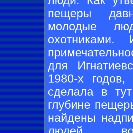
люди. Как утв
пещеры давн
молодые люд
охотниками.
примечательн
для Игнатиев
1980-х годов,
сделала в ту
глубине пещер
найдены надпи
людей, во