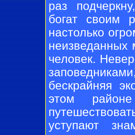
раз подчеркн
богат своим р
настолько огро
неизведанных м
человек. Неве
заповедник
бескрайняя эк
этом район
путешествоват
уступают зна