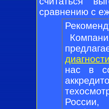
считаться вы
сравнению с е
Рекоменд
Компан
предла
диагност
нас в с
аккред
техосмо
России,