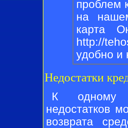
проблем 
на нашем
карта О
http://te
удобно и 
Недостатки кре
К одному 
недостатков м
возврата сре