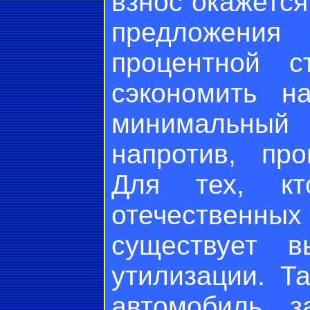
взнос окажется
предложени
процентной с
сэкономить н
минимальны
напротив, про
Для тех, кт
отечествен
существует в
утилизации. Т
автомобиль, 