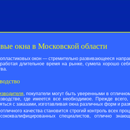
овые окна в Московской области
пластиковых окон — стремительно развивающееся направл
 работая длительное время на рынке, сумела хорошо себ
тва.
водство
изводителя
, покупатели могут быть уверенными в отлично
зводстве, где имеется все необходимое. Прежде всего,
ться с заказами, изготавливая окна различных форм и раз
тличного качества становится строгий контроль всех проц
сококвалифицированных специалистов, отлично знаю