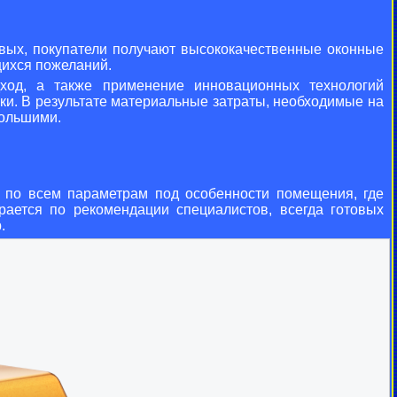
вых, покупатели получают высококачественные оконные
щихся пожеланий.
дход, а также применение инновационных технологий
ки. В результате материальные затраты, необходимые на
большими.
е по всем параметрам под особенности помещения, где
ирается по рекомендации специалистов, всегда готовых
.