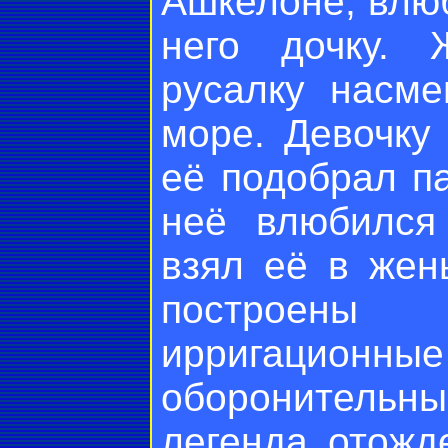
Ашкелоне, влю
него дочку. 
русалку насм
море. Девочку
её подобрал па
неё влюбился
взял её в жен
построен
ирригацион
оборонительн
легенда отожд