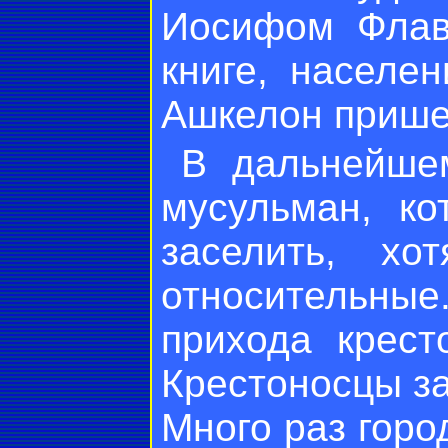
Иосифом Флав
книге, населе
Ашкелон пришел
В дальнейше
мусульман, ко
заселить, х
относительны
прихода крест
Крестоносцы за
Много раз горо