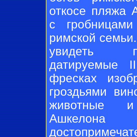
откосе пляжа 
с гробницами
римской семьи.
увидеть п
датируемые I
фресках изо
гроздьями вин
животные и
Ашке
достопримечат