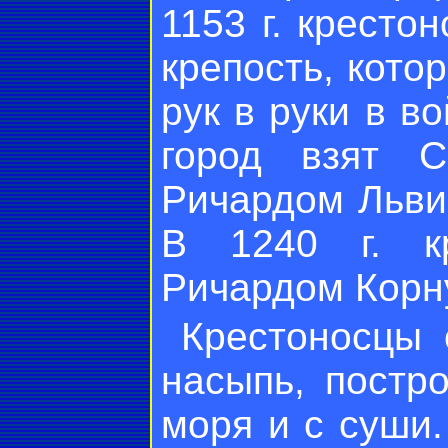
1153 г. кресто
крепость, кото
рук в руки в в
город взят 
Ричардом Льви
В 1240 г. кр
Ричардом Корн
Крестоносцы 
насыпь, постр
моря и с суши