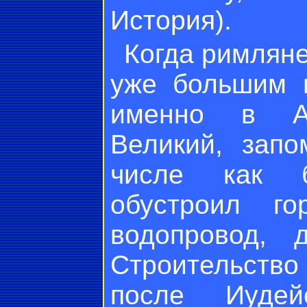
История).
Когда римлян
уже большим г
именно в А
Великий, зап
числе как б
обустроил го
водопровод, 
Строительств
после Иудей