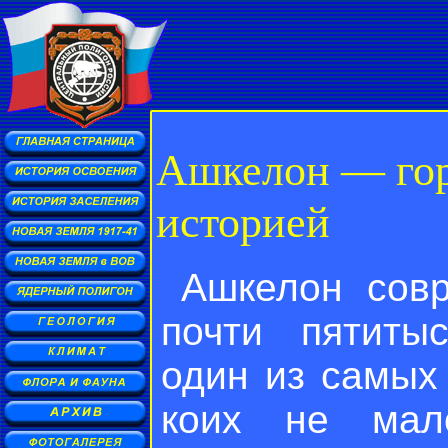
Ашкелон — гор
историей
Ашкелон сов
почти пятиты
один из самых
коих не мал