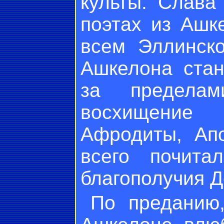
культы. Слава
поэтах из Ашк
всем Эллинск
Ашкелона стан
за предела
восхищение
Афродиты, Ап
всего почита
благополучия Д
По преданию