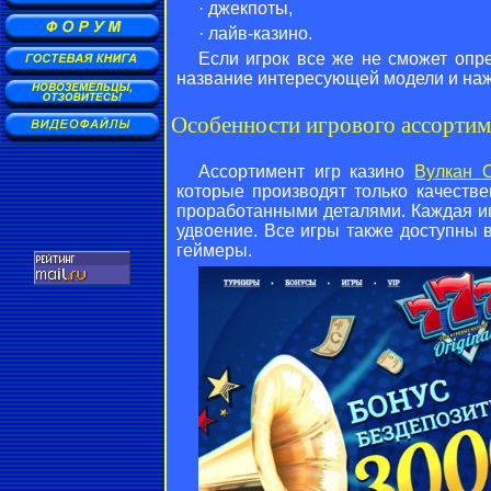
· джекпоты,
· лайв-казино.
Если игрок все же не сможет опре
название интересующей модели и наж
Особенности игрового ассортиме
Ассортимент игр казино
Вулкан 
которые производят только качеств
проработанными деталями. Каждая и
удвоение. Все игры также доступны в
геймеры.