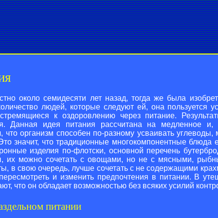
ия
стно около семидесяти лет назад, тогда же была изобре
оличество людей, которые следуют ей, она пользуется ус
 стремящиеся к оздоровлению через питание. Результат
я. Данная идея питания рассчитана на медленное и, 
, что организм способен по-разному усваивать углеводы,
 Это значит, что традиционные многокомпонентные блюда
аронные изделия по-флотски, основной перечень бутербр
ы, их можно сочетать с овощами, но не с мясными, рыб
ы, в свою очередь, лучше сочетать с не содержащими кра
пересмотреть и изменить предпочтения в питании. В утеш
ают, что он обладает возможностью без всяких усилий конт
аздельном питании