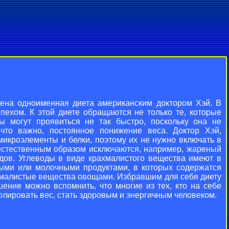
тена одноименная диета американским доктором Хэй. В
пехом. К этой диете обращаются не только те, которые
ы могут проявиться не так быстро, поскольку она не
что важно, постоянное понижение веса. Доктор Хэй,
 микроэлементы и белки, поэтому их не нужно включать в
 естественным образом исключаются, например, жареный
одов. Углеводы в виде крахмалистого вещества имеют в
ными или молочными продуктами, в которых содержатся
хмалистые вещества овощами. Избравшим для себя диету
ение можно вспомнить, что многие из тех, кто на себе
ролировать вес, стать здоровым и энергичным человеком.