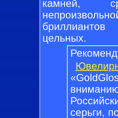
камней, 
непроизвольн
бриллиантов
цельных.
Рекоменд
Ювелир
«GoldGl
вниманию
Российс
серьги, п