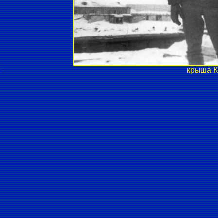
крыша К