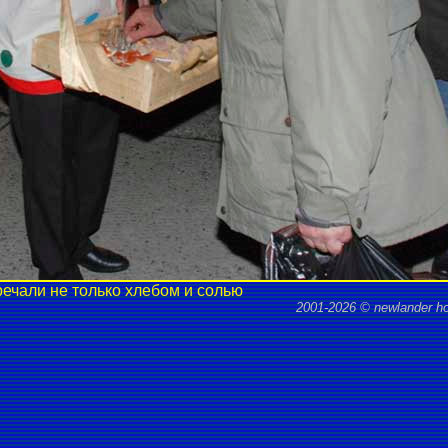
ечали не только хлебом и солью
2001-2026 © newlander h