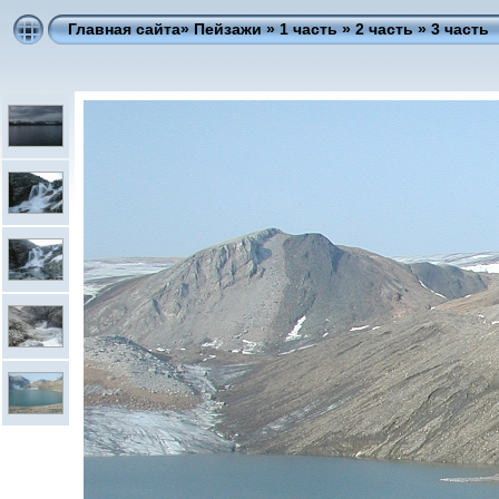
Главная сайта
» Пейзажи »
1 часть
»
2 часть
»
3 часть