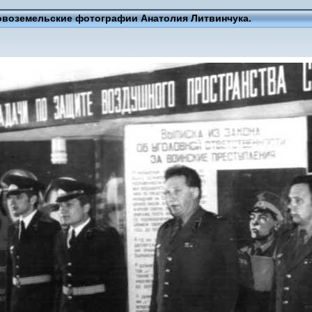
овоземельские фотографии Анатолия Литвинчука.